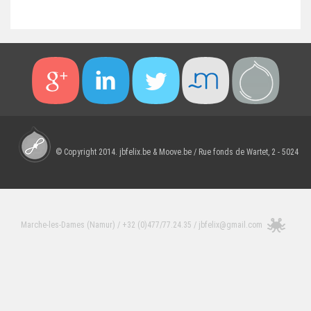
© Copyright 2014.
jbfelix.be
&
Moove.be
/ Rue fonds de Wartet, 2 - 5024
Marche-les-Dames (Namur) / +32 (0)477/77.24.35 /
jbfelix@gmail.com