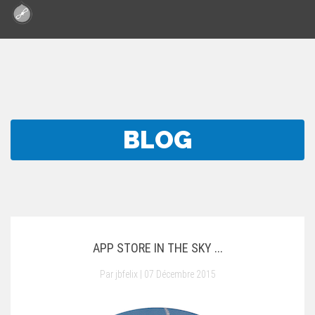
Aller
au
contenu
principal
BLOG
APP STORE IN THE SKY ...
Par
jbfelix
| 07 Décembre 2015